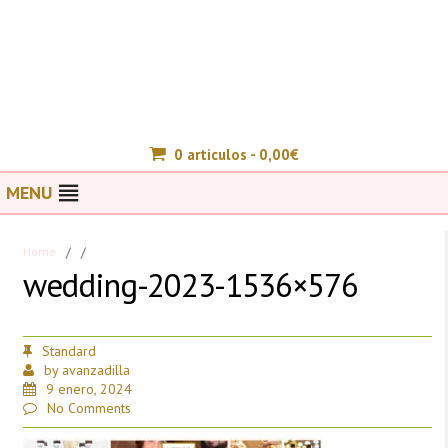
0 articulos -
0,00
€
MENU
Home
/
/
wedding-2023-1536×576
Standard
by
avanzadilla
9 enero, 2024
No Comments