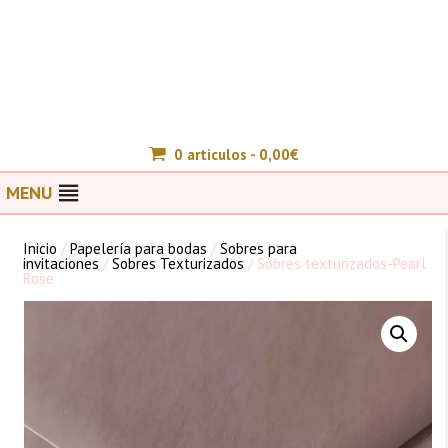
0 articulos -
0,00
€
MENU
Inicio
/
Papelería para bodas
/
Sobres para
invitaciones
/
Sobres Texturizados
/ Sobres texturizados-Pearl
Rose