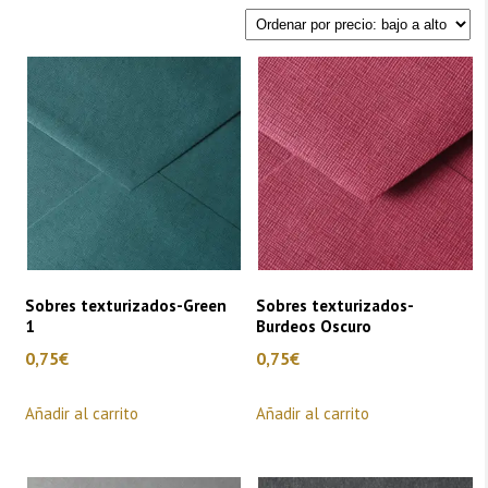
por
precio:
bajo
a
alto
Sobres texturizados-Green
Sobres texturizados-
1
Burdeos Oscuro
0,75
€
0,75
€
Añadir al carrito
Añadir al carrito