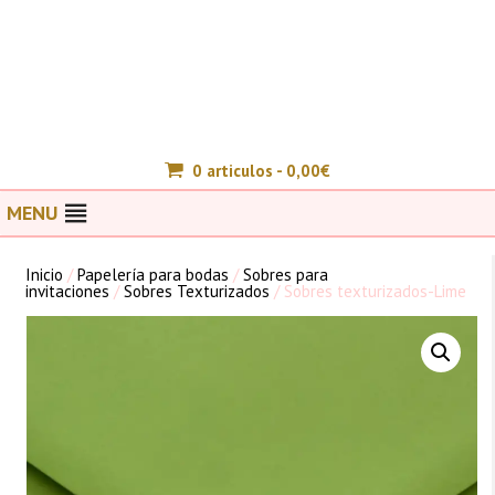
0 articulos -
0,00
€
MENU
Inicio
/
Papelería para bodas
/
Sobres para
invitaciones
/
Sobres Texturizados
/ Sobres texturizados-Lime