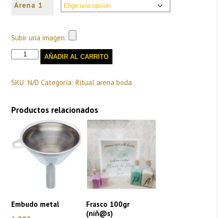
Arena 1
Subir una imagen:
Arena
AÑADIR AL CARRITO
extra
(250gr)
cantidad
SKU:
N/D
Categoría:
Ritual arena boda
Productos relacionados
Embudo metal
Frasco 100gr
(niñ@s)