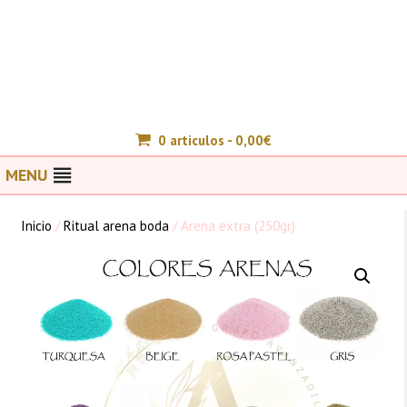
0 articulos -
0,00
€
MENU
Inicio
/
Ritual arena boda
/ Arena extra (250gr)