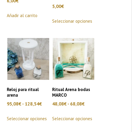
6,00
€
5,00
€
Añadir al carrito
Este
Seleccionar opciones
producto
tiene
múltiples
variantes.
Las
opciones
se
pueden
elegir
Reloj para ritual
Ritual Arena bodas
arena
MARCO
en
Rango
Rango
95,08
€
-
128,54
€
48,08
€
-
68,08
€
la
de
de
página
Este
Este
Seleccionar opciones
Seleccionar opciones
precios:
precios:
de
producto
producto
desde
desde
producto
tiene
tiene