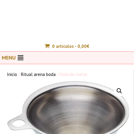
0 articulos -
0,00
€
MENU
Inicio
/
Ritual arena boda
/ Embudo metal