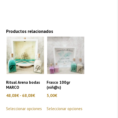
Boquilla: 1 cm de diámetro por 6 cm de altura
Productos relacionados
Ritual Arena bodas
Frasco 100gr
MARCO
(niñ@s)
Rango
48,08
€
-
68,08
€
5,00
€
de
Este
Este
Seleccionar opciones
Seleccionar opciones
precios:
producto
producto
desde