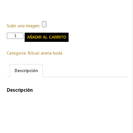
que incluye el ritual es de plástico transparente y dimensiones
reducidas) Aconsejamos añadirlo como complemento.
Subir una imagen:
Embudo
AÑADIR AL CARRITO
metal
cantidad
Categoría:
Ritual arena boda
Descripción
Descripción
Dimensiones aprox.
Diámetro de recipiente de 5,5 cm
Altura de 2,7 cm