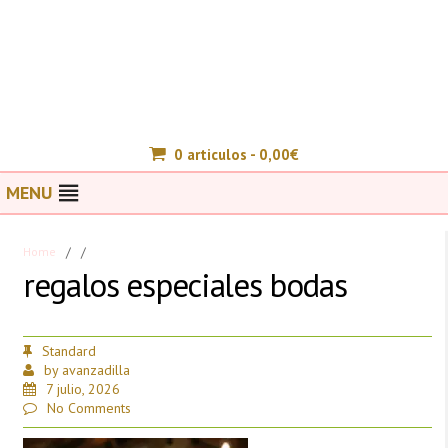
0 articulos -
0,00
€
MENU
Home
/
/
regalos especiales bodas
Standard
by
avanzadilla
7 julio, 2026
No Comments