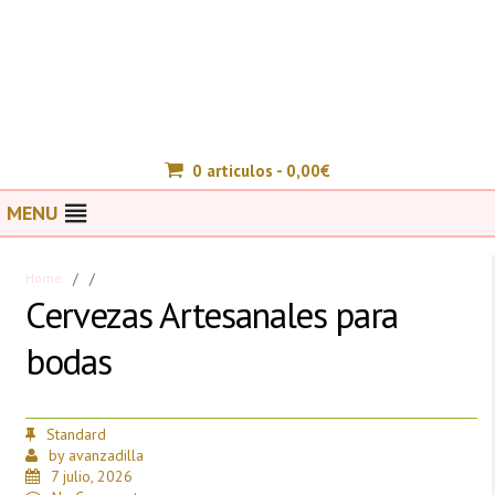
0 articulos -
0,00
€
MENU
Home
/
/
Cervezas Artesanales para
bodas
Standard
by
avanzadilla
7 julio, 2026