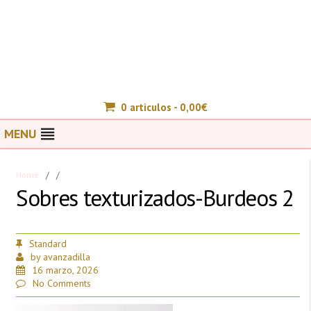
0 articulos -
0,00
€
MENU
Home
/
/
Sobres texturizados-Burdeos 2
Standard
by
avanzadilla
16 marzo, 2026
No Comments