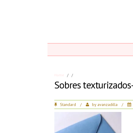
Home
/
/
Sobres texturizados
Standard
/
by
avanzadilla
/