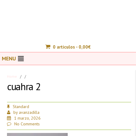
0 articulos -
0,00
€
MENU
Home
/
/
cuahra 2
Standard
by
avanzadilla
1 marzo, 2026
No Comments