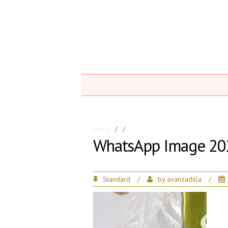
Home
/
/
WhatsApp Image 202
Standard
/
by
avanzadilla
/