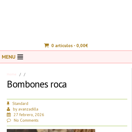
0 articulos -
0,00
€
MENU
Home
/
/
Bombones roca
Standard
by
avanzadilla
27 febrero, 2026
No Comments