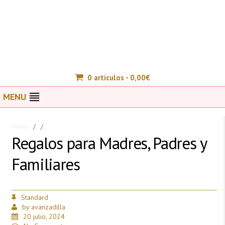
0 articulos -
0,00
€
MENU
Home
/
/
Regalos para Madres, Padres y
Familiares
Standard
by
avanzadilla
20 julio, 2024