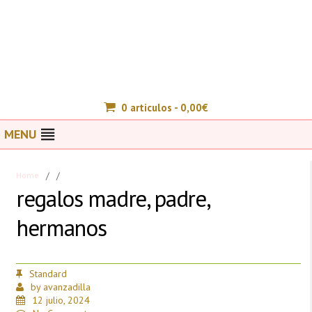
0 articulos -
0,00
€
MENU
Home
/
/
regalos madre, padre,
hermanos
Standard
by
avanzadilla
12 julio, 2024