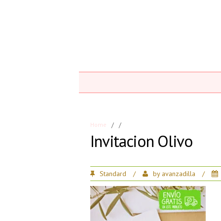
Home
/
/
Invitacion Olivo
Standard
/
by
avanzadilla
/