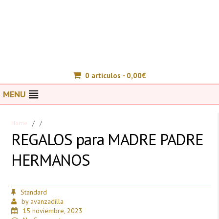
0 articulos -
0,00
€
MENU
Home
/
/
REGALOS para MADRE PADRE
HERMANOS
Standard
by
avanzadilla
15 noviembre, 2023