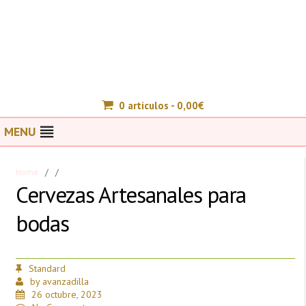
0 articulos -
0,00
€
MENU
Home
/
/
Cervezas Artesanales para
bodas
Standard
by
avanzadilla
26 octubre, 2023