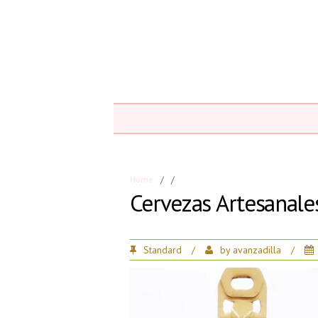
Home
/
/
Cervezas Artesanale
Standard
/
by
avanzadilla
/