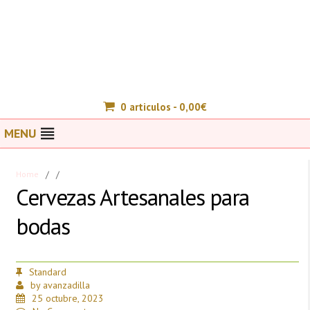
0 articulos -
0,00
€
MENU
Home
/
/
Cervezas Artesanales para
bodas
Standard
by
avanzadilla
25 octubre, 2023