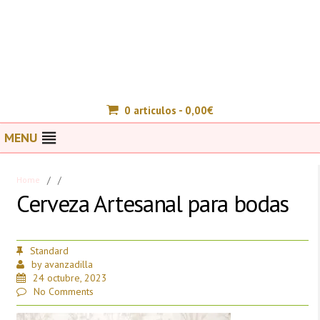
0 articulos -
0,00
€
MENU
Home
/
/
Cerveza Artesanal para bodas
Standard
by
avanzadilla
24 octubre, 2023
No Comments