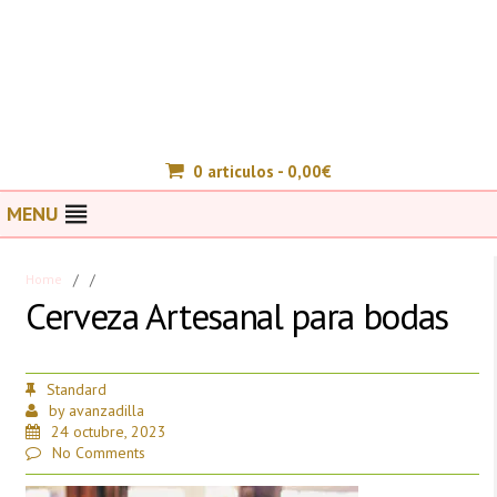
0 articulos -
0,00
€
MENU
Home
/
/
Cerveza Artesanal para bodas
Standard
by
avanzadilla
24 octubre, 2023
No Comments