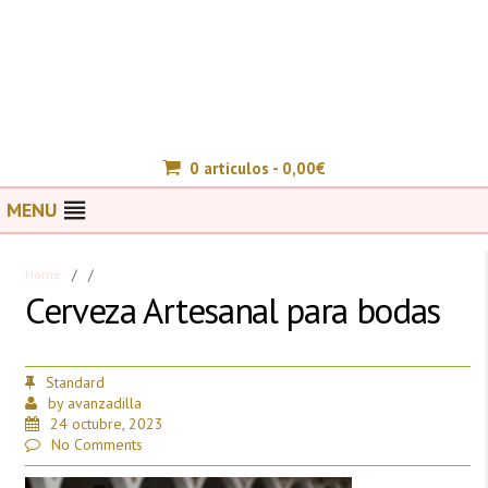
0 articulos -
0,00
€
MENU
Home
/
/
Cerveza Artesanal para bodas
Standard
by
avanzadilla
24 octubre, 2023
No Comments