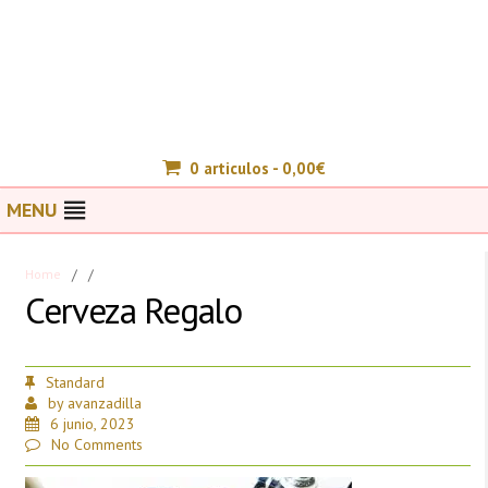
0 articulos -
0,00
€
MENU
Home
/
/
Cerveza Regalo
Standard
by
avanzadilla
6 junio, 2023
No Comments