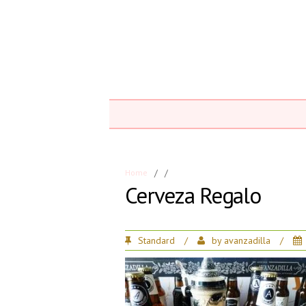
Home
/
/
Cerveza Regalo
Standard
/
by
avanzadilla
/