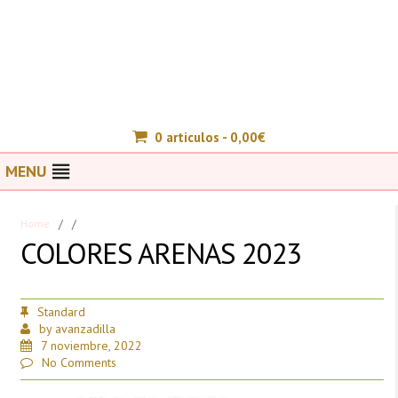
0 articulos -
0,00
€
MENU
Home
/
/
COLORES ARENAS 2023
Standard
by
avanzadilla
7 noviembre, 2022
No Comments