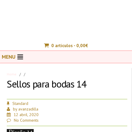
0 articulos -
0,00
€
MENU
Home
/
/
Sellos para bodas 14
Standard
by
avanzadilla
12 abril, 2020
No Comments