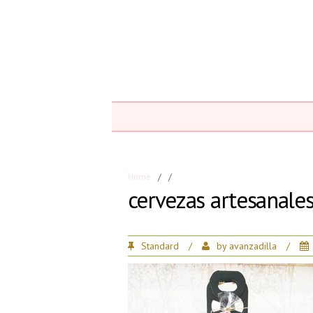
Home
/
/
cervezas artesanale
Standard
/
by
avanzadilla
/