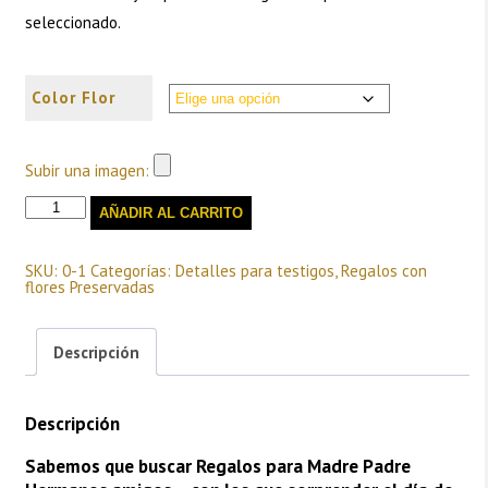
seleccionado.
Color Flor
Subir una imagen:
Marcos
AÑADIR AL CARRITO
Personalizados
(Inicial
Flor)
cantidad
SKU:
0-1
Categorías:
Detalles para testigos
,
Regalos con
flores Preservadas
Descripción
Descripción
Sabemos que buscar Regalos para Madre Padre