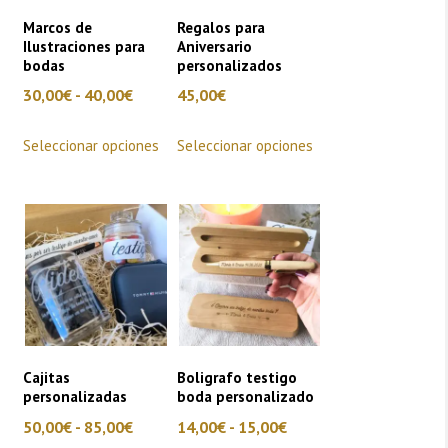
Marcos de
Regalos para
Ilustraciones para
Aniversario
bodas
personalizados
Rango
30,00
€
-
40,00
€
45,00
€
de
Este
Este
Seleccionar opciones
Seleccionar opciones
precios:
producto
producto
desde
tiene
tiene
30,00€
múltiples
múltiples
hasta
variantes.
variantes.
40,00€
Las
Las
opciones
opciones
se
se
pueden
pueden
elegir
elegir
Cajitas
Boligrafo testigo
personalizadas
boda personalizado
en
en
Rango
Rango
50,00
€
-
85,00
€
14,00
€
-
15,00
€
la
la