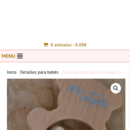
0 articulos -
0,00
€
MENU
Inicio
/
Detalles para bebés
/ Detalles para bebés-Sonajeros