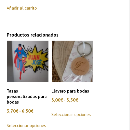
Añadir al carrito
Productos relacionados
Tazas
Llavero para bodas
personalizadas para
Rango
3,00
€
-
3,50
€
bodas
de
Este
Rango
3,70
€
-
6,50
€
Seleccionar opciones
precios:
producto
de
Este
desde
Seleccionar opciones
tiene
precios:
producto